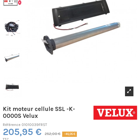
Kit moteur cellule SSL -K-
0000S Velux
Référence
01010039FRST
205,95 €
252,00 €
-46,05 €
TTC