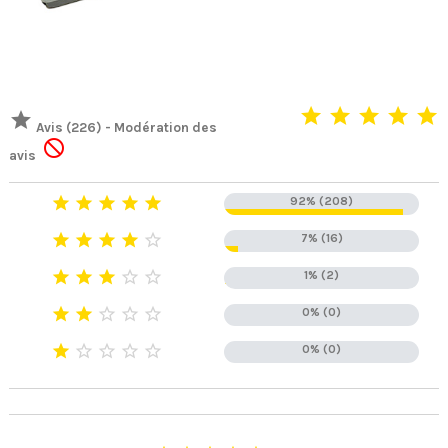

Avis (226) - Modération des

avis





92% (208)





7% (16)





1% (2)





0% (0)





0% (0)