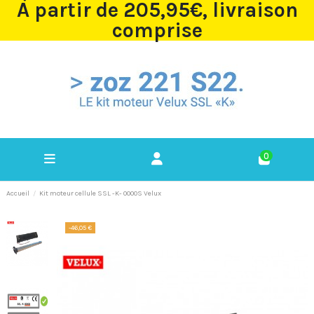
À partir de 205,95€, livraison
comprise
0
Accueil
Kit moteur cellule SSL -K- 0000S Velux
-46,05 €