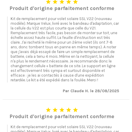





Produit d'origine parfaitement conforme
Kit de remplacement pour volet solaire SSL V22 (nouveau
modèle). Marque Velux, livré avec le bandeau d'adaptation, car
la cellule du V22 est plus courte que celle du V21.
Remplacement très facile, pas besoin de monter sur toit, une
échelle assez haute suffit. La feuille d'instruction est très
claire. J'ai racheté le même pour un 2ème volet (ils ont 7-8
ans, donc tombent tous en panne en même temps). A noter
que j'avais déjà essayé de faire un simple remplacement de
batterie, cela a tenu 4 mois. Même en la nettoyant, la cellule
n'a plus le rendement nécessaire. Je recommande donc le
changement cellule + batterie de ce site. Le support en ligne
est effectivement très sympa et surtout disponible et
efficace : je les ai contactés à cause d'une expédition
retardée. Le kit a été expédié dans la foulée. Merci !
Par Claude H. le 28/08/2025





Produit d'origine parfaitement conforme
Kit de remplacement pour volet solaire SSL V22 (nouveau
modèle). Marque Velux, livré avec le bandeau d'adaptation, car