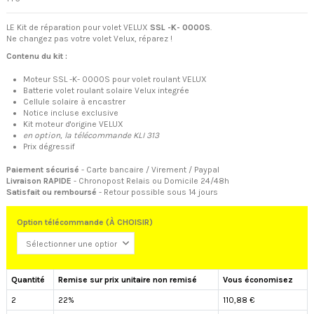
LE Kit de réparation pour volet VELUX
SSL -K- 0000S
.
Ne changez pas votre volet Velux, réparez !
Contenu du kit
:
Moteur SSL -K- 0000S pour volet roulant VELUX
Batterie volet roulant solaire Velux integrée
Cellule solaire à encastrer
Notice incluse exclusive
Kit moteur d'origine VELUX
en option, la télécommande KLI 313
Prix dégressif
Paiement sécurisé
- Carte bancaire / Virement / Paypal
Livraison RAPIDE
- Chronopost Relais ou Domicile 24/48h
Satisfait ou remboursé
- Retour possible sous 14 jours
Option télécommande (À CHOISIR)
Quantité
Remise sur prix unitaire non remisé
Vous économisez
2
22%
110,88 €